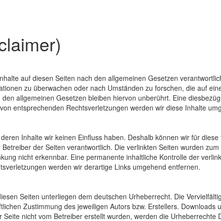
claimer)
nhalte auf diesen Seiten nach den allgemeinen Gesetzen verantwortlic
rmationen zu überwachen oder nach Umständen zu forschen, die auf eine 
den allgemeinen Gesetzen bleiben hiervon unberührt. Eine diesbezügli
 von entsprechenden Rechtsverletzungen werden wir diese Inhalte um
f deren Inhalte wir keinen Einfluss haben. Deshalb können wir für die
oder Betreiber der Seiten verantwortlich. Die verlinkten Seiten wurden z
kung nicht erkennbar. Eine permanente inhaltliche Kontrolle der verlin
tsverletzungen werden wir derartige Links umgehend entfernen.
 diesen Seiten unterliegen dem deutschen Urheberrecht. Die Vervielfält
ichen Zustimmung des jeweiligen Autors bzw. Erstellers. Downloads und
 Seite nicht vom Betreiber erstellt wurden, werden die Urheberrechte D